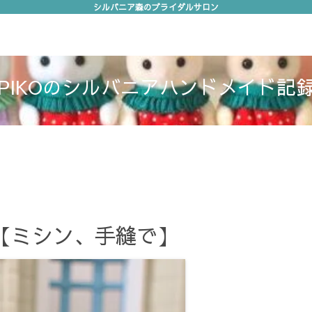
シルバニア森のブライダルサロン
作り方
ご挨拶
PIKOのシルバニアハンドメイド記
【ミシン、手縫で】