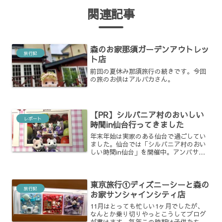
関連記事
森のお家那須ガーデンアウトレッ
旅行記
ト店
前回の夏休み那須旅行の続きです。今回
の旅のお供はアルパカさん。
【PR】シルバニア村のおいしい
レポート
時間in仙台行ってきました
年末年始は実家のある仙台で過ごしてい
ました。仙台では「シルバニア村のおい
しい時間in仙台」を開催中。アンバサダ
ーの写真も展示されるとのことで見に行
ってきました。チケット購入はローソン
で。通常チケットです。本当は限定タン
東京旅行①ディズニーシーと森の
ブラーも欲しかったので...
旅行記
お家サンシャインシティ店
11月はとっても忙しい1ヶ月でしたが、
なんとか乗り切りやっとこうしてブログ