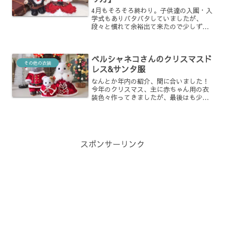
4月もそろそろ終わり。子供達の入園・入
学式もありバタバタしていましたが、
段々と慣れて余裕出て来たので少しずつ
作品作り再開しています。以前作ったス
チームパンク風の衣装、男の子用も作っ
てペアにしてみました。
ペルシャネコさんのクリスマスド
その他の衣装
レス&サンタ服
なんとか年内の紹介、間に合いました！
今年のクリスマス、主に赤ちゃん用の衣
装色々作ってきましたが、最後はも少し
大きく作りたいなと思い。大人用のドレ
ス&サンタ服に挑戦。クリスマスっぽい
写真は今年のうちに出しておきたかった
ので。大晦日ですがクリス...
スポンサーリンク