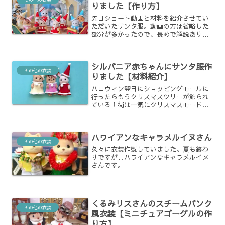
りました【作り方】
先日ショート動画と材料を紹介させてい
ただいたサンタ服。動画の方は省略した
部分が多かったので、長めで解説ありの
動画も作ってみました。今回はそちらの
補足をしていきます。
シルバニア赤ちゃんにサンタ服作
その他の衣装
りました【材料紹介】
ハロウィン翌日にショッピングモールに
行ったらもうクリスマスツリーが飾られ
ている！街は一気にクリスマスモード
に。そんな様子を見ながらふとサンタ服
を作りたくなり、休日に子供達と一緒に
作れるよう簡単なものをと思って作り方
ハワイアンなキャラメルイヌさん
考えてみました。
その他の衣装
久々に衣装作製していました。夏も終わ
りですが‥ハワイアンなキャラメルイヌ
さんです。
くるみリスさんのスチームパンク
その他の衣装
風衣装【ミニチュアゴーグルの作
り方】