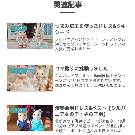
関連記事
つまみ細工を使ったドレス&タキ
ドレス
シード
シルバニアハンドメイドコンテストのお
知らせを聞いてからコツコツ作っていた
衣装が完成しました。
コマ撮りに挑戦しました
ドレス
シルバニアファミリー動画投稿キャンペ
ーンが1月31日まで開催されています。
動画なんて無理！と、当初は参加の予定
は無かったのですが、携帯アプリを使っ
たら意外に簡単に作れたので。紹介した
いと思います。
演奏会用ドレス&ベスト【シルバ
ドレス
ニア女の子・男の子用】
我が家の子供達はピアノが大好き。10月
11月はピアノ関連のイベントが目白押し
で親もサポートに追われる日々でした。