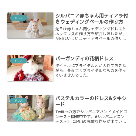
忙しいのでシル活のペースはのんびり…
ではありましたが、そんな中で子供用フ
ォーマル衣装作成。今回の衣装はそれぞ
シルバニア赤ちゃん用ティアラ付
れ子供達がピアノの演...
ドレス
きウェディングベールの作り方
先日は赤ちゃん用ウェディングドレスと
ネックレスの作り方を紹介しましたが、
今回はいよいよティアラベールの作り方
を紹介します
バーガンディの花柄ドレス
ドレス
タイトルにブライダルとか入れておきな
がら、最近全くブライダルなものを作っ
ていませんでした。
パステルカラーのドレス&タキシ
ドレス
ード
Twitterの方でシルバニアハンドメイドコ
ンテスト開催中です。#シルバニアコン
テスト上に沢山の素敵な作品が出てい
て、いつも楽しく拝見していました。