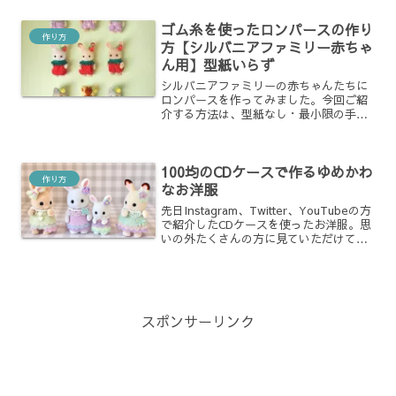
いただきます。お洋服ももっと沢山作り
たいけれど、時間が欲しい！仕事と子育
ゴム糸を使ったロンパースの作り
ての合間に細々とお洋服作...
作り方
方【シルバニアファミリー赤ちゃ
ん用】型紙いらず
シルバニアファミリーの赤ちゃんたちに
ロンパースを作ってみました。今回ご紹
介する方法は、型紙なし・最小限の手縫
い・短時間で作れるのがポイントです。
普通の糸ではなく、オペロンゴム糸（伸
びる糸）を使用しているため、赤ちゃん
100均のCDケースで作るゆめかわ
の着脱もしやすく、見た目...
作り方
なお洋服
先日Instagram、Twitter、YouTubeの方
で紹介したCDケースを使ったお洋服。思
いの外たくさんの方に見ていただけて。
見て下さった皆様、ありがとうございま
す！作り方、ねとらぼ様に紹介していた
だきました一分間に短くまとめた動画
で...
スポンサーリンク