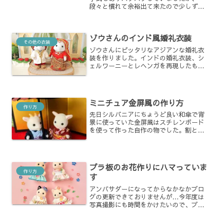
段々と慣れて余裕出て来たので少しずつ
作品作り再開しています。以前作ったス
チームパンク風の衣装、男の子用も作っ
てペアにしてみました。
ゾウさんのインド風婚礼衣装
その他の衣装
ゾウさんにピッタリなアジアンな婚礼衣
装を作りました。インドの婚礼衣装、シ
ェルワーニーとレヘンガを再現したもの
になります。
ミニチュア金屏風の作り方
作り方
先日シルバニアにちょうど良い和傘で背
景に使っていた金屏風はスチレンボード
を使って作った自作の物でした。割と簡
単に出来て、コストも安く抑えられたの
で紹介したいと思います。
プラ板のお花作りにハマっていま
作り方
す
アンバサダーになってからなかなかブロ
グの更新できておりませんが…今年度は
写真撮影にも時間をかけたいので、ブロ
グはいつも通りマイペースで進めさせて