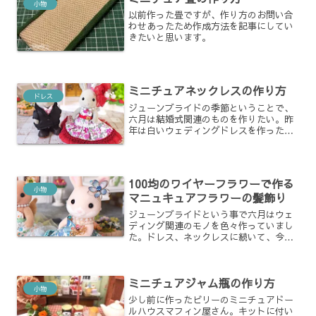
小物
以前作った畳ですが、作り方のお問い合
わせあったため作成方法を記事にしてい
きたいと思います。
ミニチュアネックレスの作り方
ドレス
ジューンブライドの季節ということで、
六月は結婚式関連のものを作りたい。昨
年は白いウェディングドレスを作ったの
で、今年はカラードレスを作ることにし
ました。
100均のワイヤーフラワーで作る
小物
マニュキュアフラワーの髪飾り
ジューンブライドという事で六月はウェ
ディング関連のモノを色々作っていまし
た。ドレス、ネックレスに続いて、今回
は髪飾りの紹介をしたいと思います。
ミニチュアジャム瓶の作り方
小物
少し前に作ったビリーのミニチュアドー
ルハウスマフィン屋さん。キットに付い