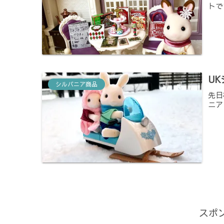
トで
UK
シルバニア商品
先日
ニア 
スポ