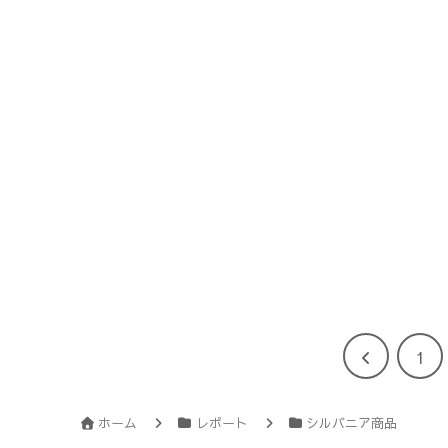
前
1
へ
ホーム
レポート
シルバニア商品